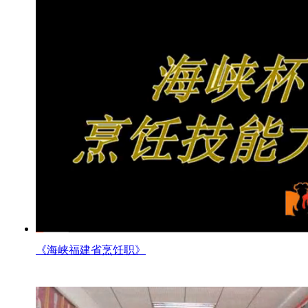
《海峡福建省烹饪职》