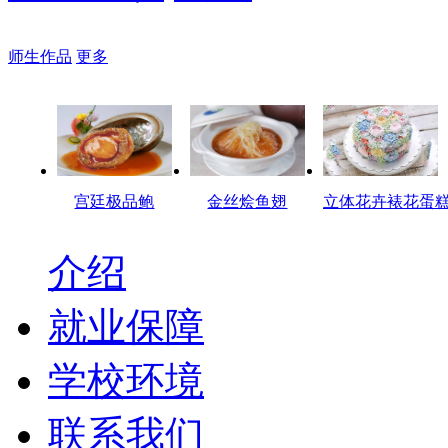
师生作品
更多
宫廷极品鲍
金丝烩鱼翅
立体花卉裱花蛋
介绍
就业保障
学校环境
联系我们