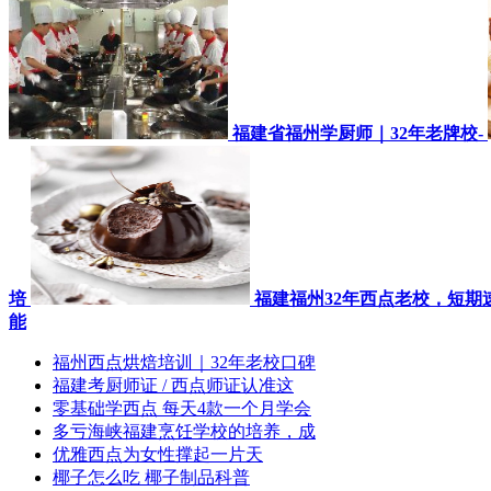
福建省福州学厨师｜32年老牌校-
培
福建福州32年西点老校，短期
能
福州西点烘焙培训｜32年老校口碑
福建考厨师证 / 西点师证认准这
零基础学西点 每天4款一个月学会
多亏海峡福建烹饪学校的培养，成
优雅西点为女性撑起一片天
椰子怎么吃 椰子制品科普