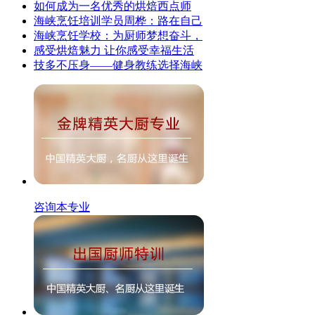
如何成为一名优秀的烘焙西点师
海峡烹饪培训学员周桦：路在自己
海峡烹饪学校：为厨师梦想奋斗，
感受烘焙魅力 让你感受幸福生活
技多不压身——健身教练选择海峡
咨询本专业