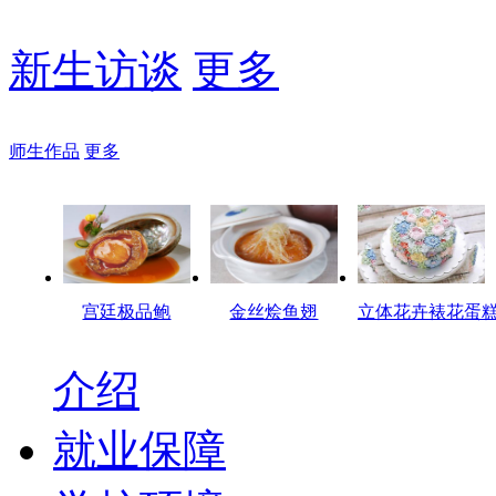
新生访谈
更多
师生作品
更多
宫廷极品鲍
金丝烩鱼翅
立体花卉裱花蛋
介绍
就业保障