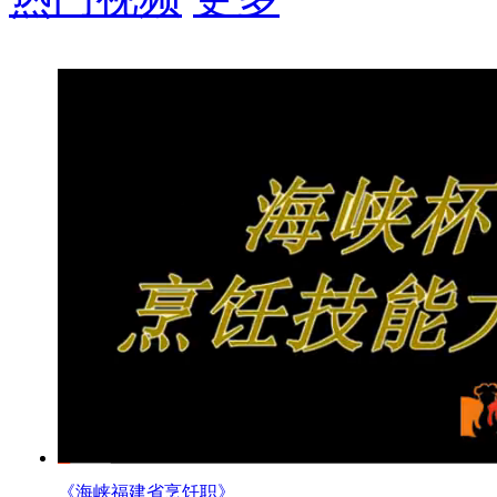
《海峡福建省烹饪职》