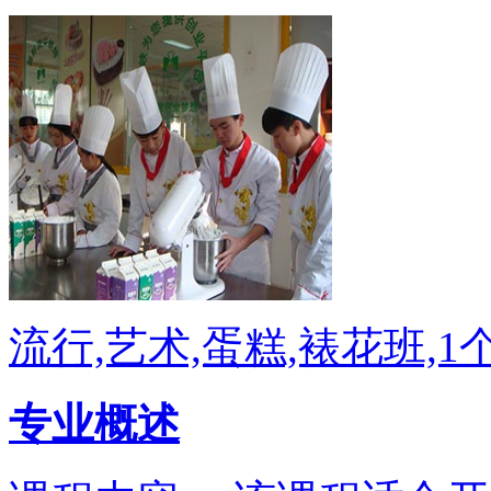
流行,艺术,蛋糕,裱花班,1
专业概述