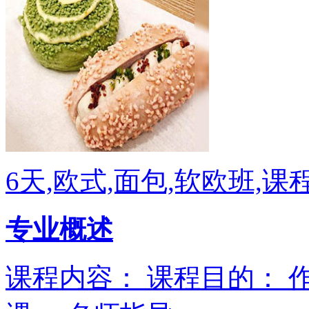
6天,欧式,面包,软欧班,课
专业概述
课程内容： 课程目的： 