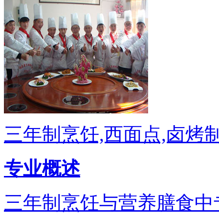
三年制烹饪,西面点,卤烤
专业概述
三年制烹饪与营养膳食中