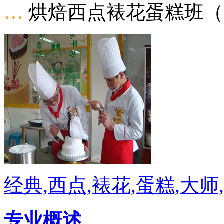
…
烘焙西点裱花蛋糕班（
经典,西点,裱花,蛋糕,大师
专业概述