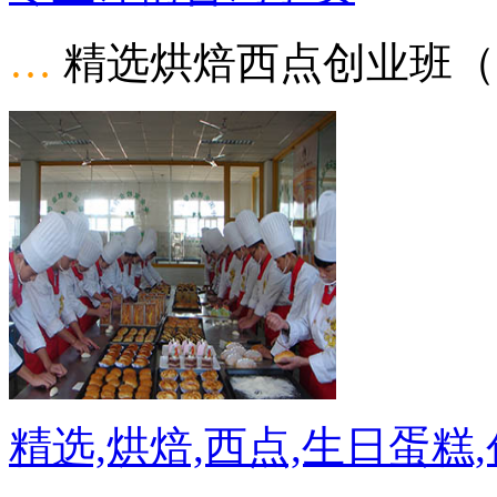
…
精选烘焙西点创业班（
精选,烘焙,西点,生日蛋糕,