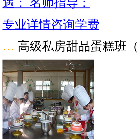
遇： 名师指导：
专业详情
咨询学费
…
高级私房甜品蛋糕班（