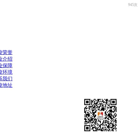
945次
校荣誉
业介绍
业保障
校环境
系我们
校地址