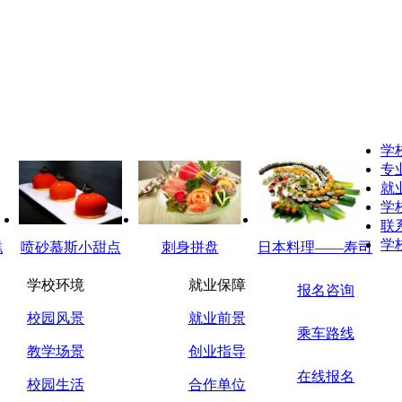
学
专
就
学
联
学
糕
喷砂慕斯小甜点
刺身拼盘
日本料理——寿司
学校环境
就业保障
报名咨询
校园风景
就业前景
乘车路线
教学场景
创业指导
在线报名
校园生活
合作单位