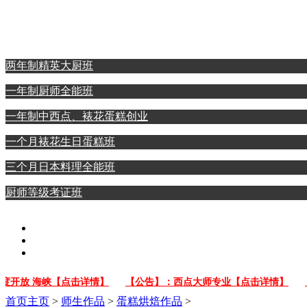
西点裱花蛋糕专业
日本料理全能专业
两年制精英大厨班
一年制厨师全能班
一年制中西点、裱花蛋糕创业
一个月裱花生日蛋糕班
三个月日本料理全能班
厨师等级考证班
放 海峡【点击详情】
【公告】：西点大师专业【点击详情】
【公
首页
主页
>
师生作品
>
蛋糕烘焙作品
>