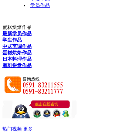
学员作品
蛋糕烘焙作品
最新学员作品
学生作品
中式烹调作品
蛋糕烘焙作品
日本料理作品
雕刻拼盘作品
热门视频
更多