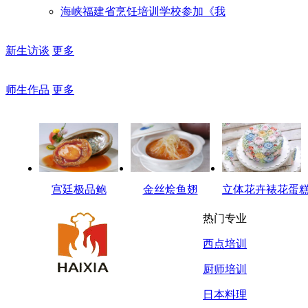
海峡福建省烹饪培训学校参加《我
新生访谈
更多
师生作品
更多
宫廷极品鲍
金丝烩鱼翅
立体花卉裱花蛋
热门专业
西点培训
厨师培训
日本料理